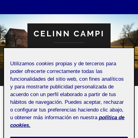
CELINN CAMPI
Espacio Personal
Utilizamos
cookies
propias y de terceros para
poder ofrecerte correctamente todas las
funcionalidades del sitio web, con fines analíticos
Altern
Alternar
el
y para mostrarte publicidad personalizada de
el
campo
menú
de
acuerdo con un perfil elaborado a partir de tus
móvil
búsqu
CATEGORÍA:
UNCATEGORIZED
hábitos de navegación. Puedes aceptar, rechazar
o configurar tus preferencias haciendo clic abajo,
Pre-propuesta Celine – un
u obtener más información en nuestra
política de
barista en casa
cookies.
1 DICIEMBRE, 2021
/
1 COMENTARIO