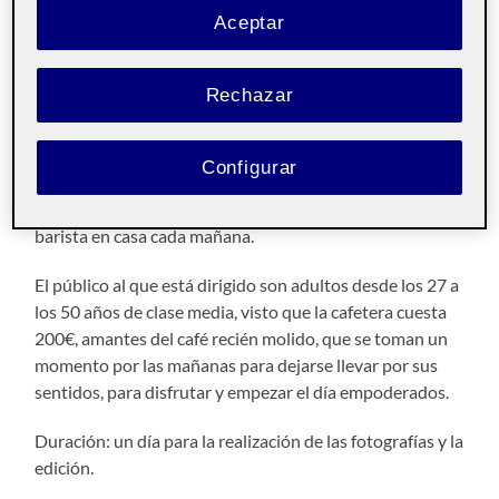
Aceptar
Taller de fotografia
Pública
aula 2
Rechazar
Mi propuesta es hacer una fotografía de producto para
Configurar
un proyecto publicitario de la marca de cafeteras
Delonghi que permiten vivir la experiencia del café
barista en casa cada mañana.
El público al que está dirigido son adultos desde los 27 a
los 50 años de clase media, visto que la cafetera cuesta
200€, amantes del café recién molido, que se toman un
momento por las mañanas para dejarse llevar por sus
sentidos, para disfrutar y empezar el día empoderados.
Duración: un día para la realización de las fotografías y la
edición.